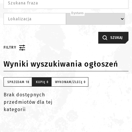
Szukana fraza
Dystans
Lokalizacja
SZUKAJ
FILTRY
Wyniki wyszukiwania ogłoszeń
SPRZEDAM
18
KUPIĘ
0
WYKONAM/ZLECĘ
0
Brak dostępnych
przedmiotów dla tej
kategorii