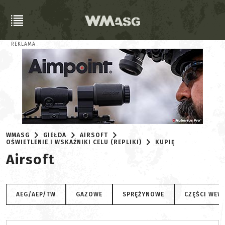
REKLAMA
WMASG
GIEŁDA
AIRSOFT
OŚWIETLENIE I WSKAŹNIKI CELU (REPLIKI)
KUPIĘ
Airsoft
AEG/AEP/TW
GAZOWE
SPRĘŻYNOWE
CZĘŚCI WEW