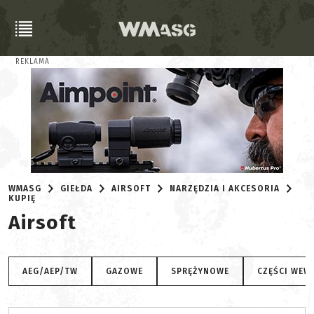
REKLAMA
WMASG
GIEŁDA
AIRSOFT
NARZĘDZIA I AKCESORIA
KUPIĘ
Airsoft
AEG/AEP/TW
GAZOWE
SPRĘŻYNOWE
CZĘŚCI WEW