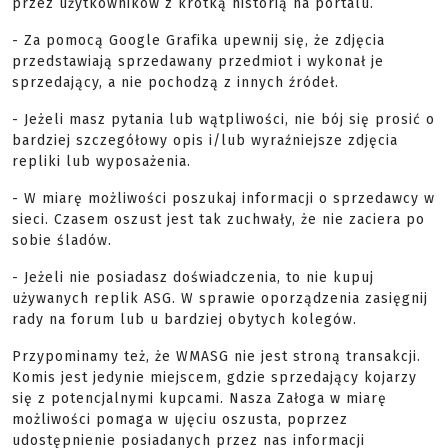
przez użytkowników z krótką historią na portalu.
- Za pomocą Google Grafika upewnij się, że zdjęcia
przedstawiają sprzedawany przedmiot i wykonał je
sprzedający, a nie pochodzą z innych źródeł.
- Jeżeli masz pytania lub wątpliwości, nie bój się prosić o
bardziej szczegółowy opis i/lub wyraźniejsze zdjęcia
repliki lub wyposażenia.
- W miarę możliwości poszukaj informacji o sprzedawcy w
sieci. Czasem oszust jest tak zuchwały, że nie zaciera po
sobie śladów.
- Jeżeli nie posiadasz doświadczenia, to nie kupuj
używanych replik ASG. W sprawie oporządzenia zasięgnij
rady na forum lub u bardziej obytych kolegów.
Przypominamy też, że WMASG nie jest stroną transakcji.
Komis jest jedynie miejscem, gdzie sprzedający kojarzy
się z potencjalnymi kupcami. Nasza Załoga w miarę
możliwości pomaga w ujęciu oszusta, poprzez
udostępnienie posiadanych przez nas informacji