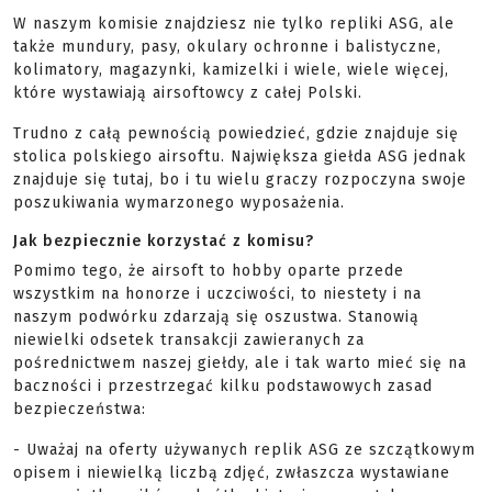
W naszym komisie znajdziesz nie tylko repliki ASG, ale
także mundury, pasy, okulary ochronne i balistyczne,
kolimatory, magazynki, kamizelki i wiele, wiele więcej,
które wystawiają airsoftowcy z całej Polski.
Trudno z całą pewnością powiedzieć, gdzie znajduje się
stolica polskiego airsoftu. Największa giełda ASG jednak
znajduje się tutaj, bo i tu wielu graczy rozpoczyna swoje
poszukiwania wymarzonego wyposażenia.
Jak bezpiecznie korzystać z komisu?
Pomimo tego, że airsoft to hobby oparte przede
wszystkim na honorze i uczciwości, to niestety i na
naszym podwórku zdarzają się oszustwa. Stanowią
niewielki odsetek transakcji zawieranych za
pośrednictwem naszej giełdy, ale i tak warto mieć się na
baczności i przestrzegać kilku podstawowych zasad
bezpieczeństwa:
- Uważaj na oferty używanych replik ASG ze szczątkowym
opisem i niewielką liczbą zdjęć, zwłaszcza wystawiane