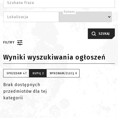
Szukana fraza
Dystans
Lokalizacja
SZUKAJ
FILTRY
Wyniki wyszukiwania ogłoszeń
SPRZEDAM
47
KUPIĘ
2
WYKONAM/ZLECĘ
0
Brak dostępnych
przedmiotów dla tej
kategorii