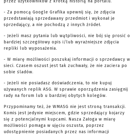
przez użytkowników z krótką historią na portalu.
- Za pomocą Google Grafika upewnij się, że zdjęcia
przedstawiają sprzedawany przedmiot i wykonał je
sprzedający, a nie pochodzą z innych źródeł.
- Jeżeli masz pytania lub wątpliwości, nie bój się prosić o
bardziej szczegółowy opis i/lub wyraźniejsze zdjęcia
repliki lub wyposażenia.
- W miarę możliwości poszukaj informacji o sprzedawcy w
sieci. Czasem oszust jest tak zuchwały, że nie zaciera po
sobie śladów.
- Jeżeli nie posiadasz doświadczenia, to nie kupuj
używanych replik ASG. W sprawie oporządzenia zasięgnij
rady na forum lub u bardziej obytych kolegów.
Przypominamy też, że WMASG nie jest stroną transakcji.
Komis jest jedynie miejscem, gdzie sprzedający kojarzy
się z potencjalnymi kupcami. Nasza Załoga w miarę
możliwości pomaga w ujęciu oszusta, poprzez
udostępnienie posiadanych przez nas informacji