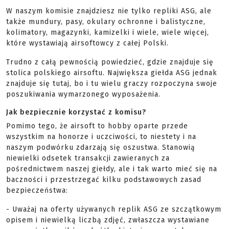
W naszym komisie znajdziesz nie tylko repliki ASG, ale
także mundury, pasy, okulary ochronne i balistyczne,
kolimatory, magazynki, kamizelki i wiele, wiele więcej,
które wystawiają airsoftowcy z całej Polski.
Trudno z całą pewnością powiedzieć, gdzie znajduje się
stolica polskiego airsoftu. Największa giełda ASG jednak
znajduje się tutaj, bo i tu wielu graczy rozpoczyna swoje
poszukiwania wymarzonego wyposażenia.
Jak bezpiecznie korzystać z komisu?
Pomimo tego, że airsoft to hobby oparte przede
wszystkim na honorze i uczciwości, to niestety i na
naszym podwórku zdarzają się oszustwa. Stanowią
niewielki odsetek transakcji zawieranych za
pośrednictwem naszej giełdy, ale i tak warto mieć się na
baczności i przestrzegać kilku podstawowych zasad
bezpieczeństwa:
- Uważaj na oferty używanych replik ASG ze szczątkowym
opisem i niewielką liczbą zdjęć, zwłaszcza wystawiane