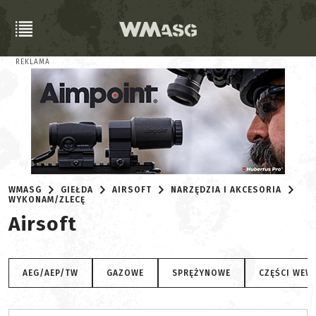
REKLAMA
WMASG
GIEŁDA
AIRSOFT
NARZĘDZIA I AKCESORIA
WYKONAM/ZLECĘ
Airsoft
AEG/AEP/TW
GAZOWE
SPRĘŻYNOWE
CZĘŚCI WEW