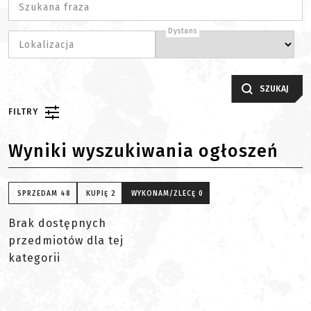
Szukana fraza
Dystans
Lokalizacja
SZUKAJ
FILTRY
Wyniki wyszukiwania ogłoszeń
SPRZEDAM
48
KUPIĘ
2
WYKONAM/ZLECĘ
0
Brak dostępnych
przedmiotów dla tej
kategorii