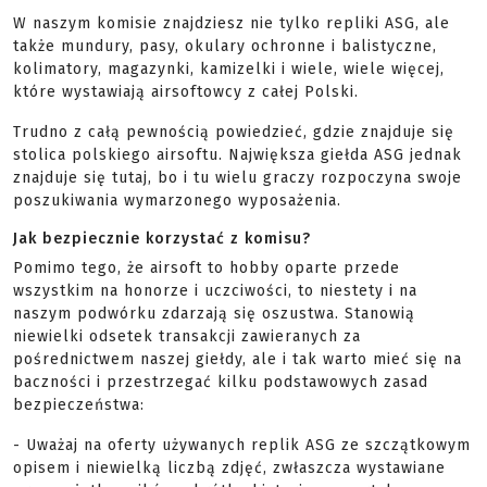
W naszym komisie znajdziesz nie tylko repliki ASG, ale
także mundury, pasy, okulary ochronne i balistyczne,
kolimatory, magazynki, kamizelki i wiele, wiele więcej,
które wystawiają airsoftowcy z całej Polski.
Trudno z całą pewnością powiedzieć, gdzie znajduje się
stolica polskiego airsoftu. Największa giełda ASG jednak
znajduje się tutaj, bo i tu wielu graczy rozpoczyna swoje
poszukiwania wymarzonego wyposażenia.
Jak bezpiecznie korzystać z komisu?
Pomimo tego, że airsoft to hobby oparte przede
wszystkim na honorze i uczciwości, to niestety i na
naszym podwórku zdarzają się oszustwa. Stanowią
niewielki odsetek transakcji zawieranych za
pośrednictwem naszej giełdy, ale i tak warto mieć się na
baczności i przestrzegać kilku podstawowych zasad
bezpieczeństwa:
- Uważaj na oferty używanych replik ASG ze szczątkowym
opisem i niewielką liczbą zdjęć, zwłaszcza wystawiane