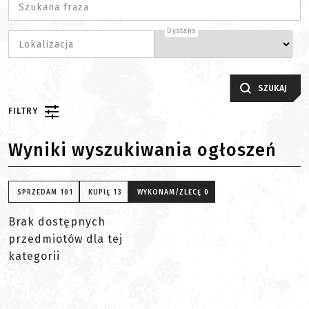
Szukana fraza
Dystans
Lokalizacja
SZUKAJ
FILTRY
Wyniki wyszukiwania ogłoszeń
SPRZEDAM
101
KUPIĘ
13
WYKONAM/ZLECĘ
0
Brak dostępnych
przedmiotów dla tej
kategorii