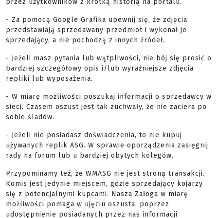
przez użytkowników z krótką historią na portalu.
- Za pomocą Google Grafika upewnij się, że zdjęcia
przedstawiają sprzedawany przedmiot i wykonał je
sprzedający, a nie pochodzą z innych źródeł.
- Jeżeli masz pytania lub wątpliwości, nie bój się prosić o
bardziej szczegółowy opis i/lub wyraźniejsze zdjęcia
repliki lub wyposażenia.
- W miarę możliwości poszukaj informacji o sprzedawcy w
sieci. Czasem oszust jest tak zuchwały, że nie zaciera po
sobie śladów.
- Jeżeli nie posiadasz doświadczenia, to nie kupuj
używanych replik ASG. W sprawie oporządzenia zasięgnij
rady na forum lub u bardziej obytych kolegów.
Przypominamy też, że WMASG nie jest stroną transakcji.
Komis jest jedynie miejscem, gdzie sprzedający kojarzy
się z potencjalnymi kupcami. Nasza Załoga w miarę
możliwości pomaga w ujęciu oszusta, poprzez
udostępnienie posiadanych przez nas informacji