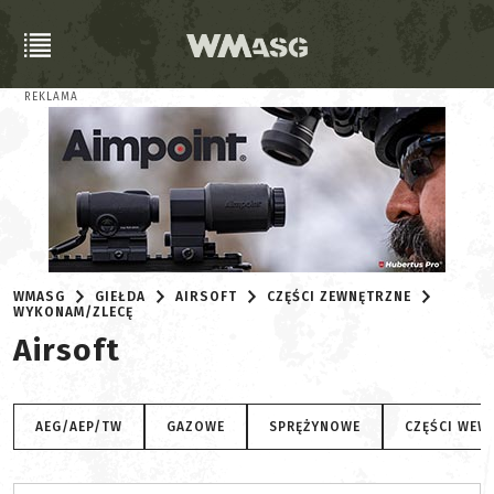
REKLAMA
WMASG
GIEŁDA
AIRSOFT
CZĘŚCI ZEWNĘTRZNE
WYKONAM/ZLECĘ
Airsoft
AEG/AEP/TW
GAZOWE
SPRĘŻYNOWE
CZĘŚCI WEW