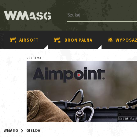
AIRSOFT
BROŃ PALNA
WYPOSAŻ
REKLAMA
WMASG
GIEŁDA