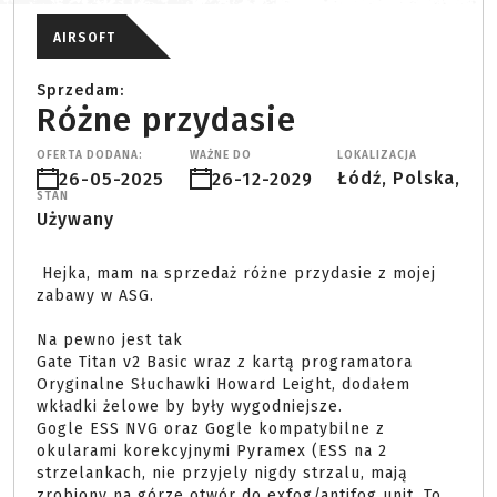
AIRSOFT
Sprzedam:
Różne przydasie
OFERTA DODANA:
WAŻNE DO
LOKALIZACJA
Łódź, Polska,
26-05-2025
26-12-2029
STAN
Używany
 Hejka, mam na sprzedaż różne przydasie z mojej 
zabawy w ASG.

Na pewno jest tak

Gate Titan v2 Basic wraz z kartą programatora

Oryginalne Słuchawki Howard Leight, dodałem 
wkładki żelowe by były wygodniejsze.

Gogle ESS NVG oraz Gogle kompatybilne z 
okularami korekcyjnymi Pyramex (ESS na 2 
strzelankach, nie przyjely nigdy strzalu, mają 
zrobiony na górze otwór do exfog/antifog unit. To 