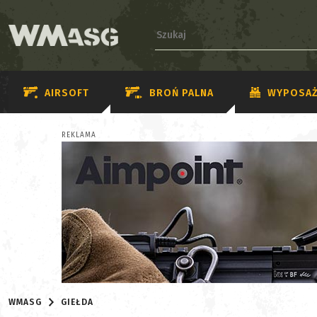
AIRSOFT
BROŃ PALNA
WYPOSAŻ
REKLAMA
WMASG
GIEŁDA