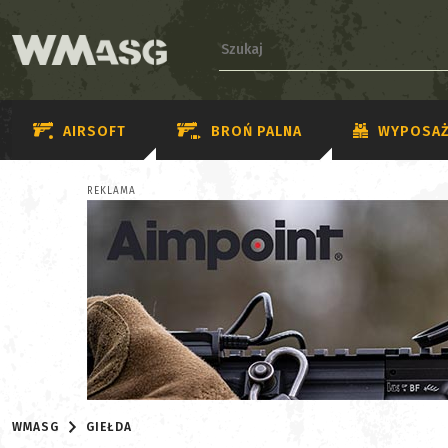
AIRSOFT
BROŃ PALNA
WYPOSAŻ
REKLAMA
WMASG
GIEŁDA