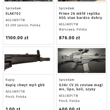
Sprzedam:
Sprzedam:
ELAK702
Prime 26 mk18 replika
ASG stan bardzo dobry
AEG/AEP/TW
AEG/AEP/TW
63-200 Jarocin, Polska
Warszawa, Polska
1100.00 zł
876.00 zł
Kupię:
Sprzedam:
Kupię chwyt mp5 gbb
G36c CV JG zestaw magi
m4, lipo, koli, szyny
AEG/AEP/TW
AEG/AEP/TW
Płock, Polska
Płock, Polska
1.00 zł
400.00 zł