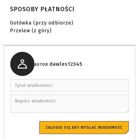
SPOSOBY PŁATNOŚCI
Gotówka (przy odbiorze)
Przelew (z góry)
dawles12345
AUTOR
Tytuł wiadomości
Napisz wiadomość
ZALOGUJ SIĘ ABY WYSŁAĆ WIADOMOŚĆ