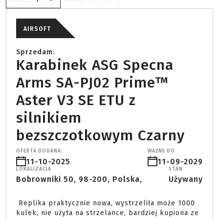
AIRSOFT
Sprzedam:
Karabinek ASG Specna
Arms SA-PJ02 Prime™
Aster V3 SE ETU z
silnikiem
bezszczotkowym Czarny
OFERTA DODANA:
WAŻNE DO
11-10-2025
11-09-2029
LOKALIZACJA
STAN
Bobrowniki 50, 98-200, Polska,
Używany
 Replika praktycznie nowa, wystrzeliła może 1000 
kulek, nie użyta na strzelance, bardziej kupiona ze 