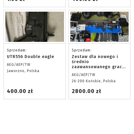
Sprzedam:
Sprzedam:
UTR556 Double eagle
Zestaw dla nowego i
średnio
AEG/AEP/TW
zaawansowanego gracza
Jaworzno, Polska
no nego asg
AEG/AEP/TW
26-200 Końskie, Polska
400.00 zł
2800.00 zł