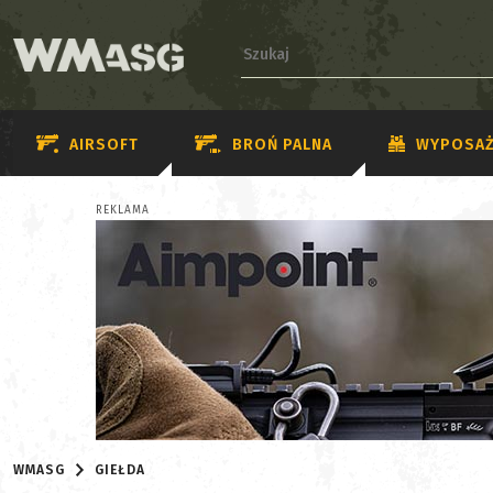
AIRSOFT
BROŃ PALNA
WYPOSAŻ
REKLAMA
WMASG
GIEŁDA