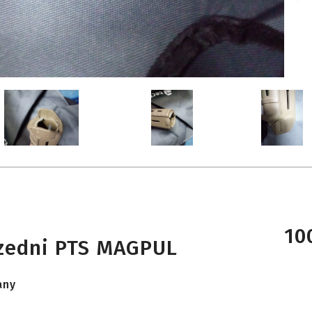
10
rzedni PTS MAGPUL
any