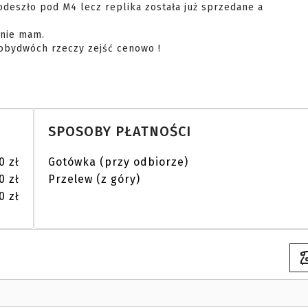
nie mam.

obydwóch rzeczy zejść cenowo !

SPOSOBY PŁATNOŚCI
0 zł
Gotówka (przy odbiorze)
0 zł
Przelew (z góry)
0 zł