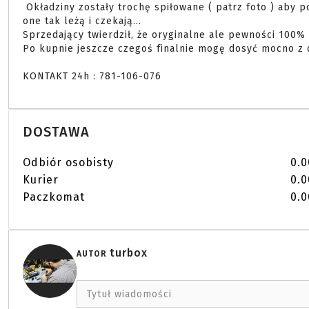
 Okładziny zostały trochę spiłowane ( patrz foto ) aby podeszło pod M4 lecz replika została już sprzedane a 
one tak leżą i czekają...

Sprzedający twierdził, że oryginalne ale pewności 100% 
Po kupnie jeszcze czegoś finalnie mogę dosyć mocno z 
KONTAKT 24h : 781-106-076 
DOSTAWA
Odbiór osobisty
0.0
Kurier
0.0
Paczkomat
0.0
turbox
AUTOR
Tytuł wiadomości