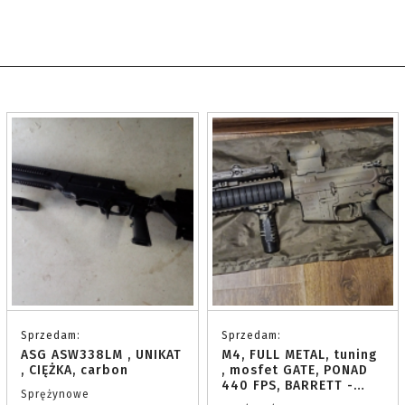
Sprzedam:
Sprzedam:
ASG ASW338LM , UNIKAT
M4, FULL METAL, tuning
, CIĘŻKA, carbon
, mosfet GATE, PONAD
440 FPS, BARRETT -
Sprężynowe
body na licencji, palne