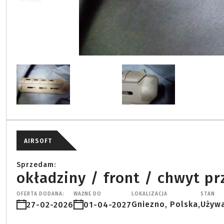
AIRSOFT
Sprzedam:
okładziny / front / chwyt p
OFERTA DODANA:
WAŻNE DO
LOKALIZACJA
STAN
Gniezno, Polska,
Używ
27-02-2026
01-04-2027