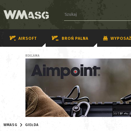
AIRSOFT
BROŃ PALNA
WYPOSAŻ
REKLAMA
WMASG
GIEŁDA