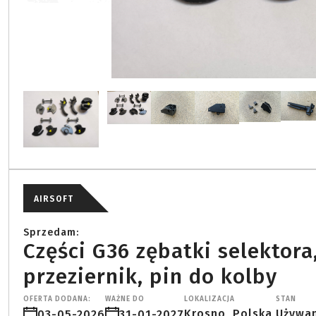
AIRSOFT
Sprzedam:
Części G36 zębatki selektora,
przeziernik, pin do kolby
OFERTA DODANA:
WAŻNE DO
LOKALIZACJA
STAN
Krosno, Polska,
Używa
03-05-2026
31-01-2027