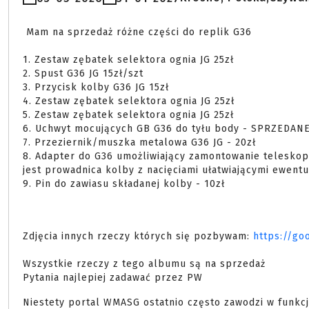
 Mam na sprzedaż różne części do replik G36

1. Zestaw zębatek selektora ognia JG 25zł

2. Spust G36 JG 15zł/szt

3. Przycisk kolby G36 JG 15zł

4. Zestaw zębatek selektora ognia JG 25zł

5. Zestaw zębatek selektora ognia JG 25zł

6. Uchwyt mocujących GB G36 do tyłu body - SPRZEDANE
7. Przeziernik/muszka metalowa G36 JG - 20zł

8. Adapter do G36 umożliwiający zamontowanie teleskop
jest prowadnica kolby z nacięciami ułatwiającymi ewentual
9. Pin do zawiasu składanej kolby - 10zł 

Zdjęcia innych rzeczy których się pozbywam:
https://g
Wszystkie rzeczy z tego albumu są na sprzedaż
Pytania najlepiej zadawać przez PW
Niestety portal WMASG ostatnio często zawodzi w funkc