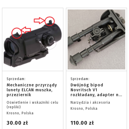
Sprzedam:
Sprzedam:
Mechaniczne przyrządy
Dwójnóg bipod
lunety ELCAN muszka,
Novritsch V1
przeziernik
rozkładany, adapter na
szynę 22mm
Oświetlenie i wskaźniki celu
Narzędzia i akcesoria
(repliki)
Krosno, Polska
Krosno, Polska
30.00 zł
110.00 zł