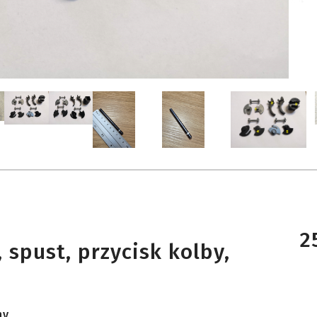
2
 spust, przycisk kolby,
ny