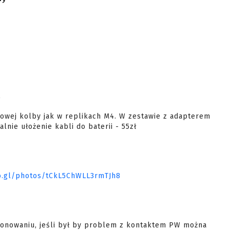


owej kolby jak w replikach M4. W zestawie z adapterem 
nie ułożenie kabli do baterii - 55zł

oo.gl/photos/tCkL5ChWLL3rmTJh8
jonowaniu, jeśli był by problem z kontaktem PW można