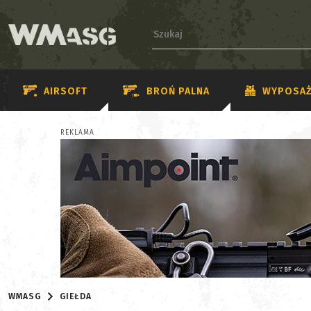
AIRSOFT
BROŃ PALNA
WYPOSAŻ
REKLAMA
WMASG
GIEŁDA