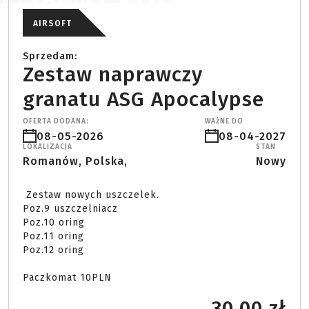
AIRSOFT
Sprzedam:
Zestaw naprawczy
granatu ASG Apocalypse
OFERTA DODANA:
WAŻNE DO
08-05-2026
08-04-2027
LOKALIZACJA
STAN
Romanów, Polska,
Nowy
 Zestaw nowych uszczelek.

Poz.9 uszczelniacz

Poz.10 oring

Poz.11 oring

Poz.12 oring 

Paczkomat 10PLN 
30.00 zł