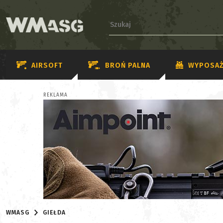
AIRSOFT
BROŃ PALNA
WYPOSAŻ
REKLAMA
WMASG
GIEŁDA