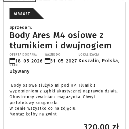
AIRSOFT
Sprzedam:
Body Ares M4 osiowe z
tłumikiem i dwujnogiem
OFERTA DODANA:
WAŻNE DO
LOKALIZACJA
Koszalin, Polska,
18-05-2026
31-05-2027
STAN
Używany
 Body osiowe służyło mi pod HP. Tłumik z 
wypełnieniem z gąbki akustycznej naprawdę działa.

Obustronny zwalniacz magazynka. Chwyt 
pistoletowy snajperski.

W cenie wszystko co na zdjęciu.

Montaż kolby na gwint 
320.00 zł