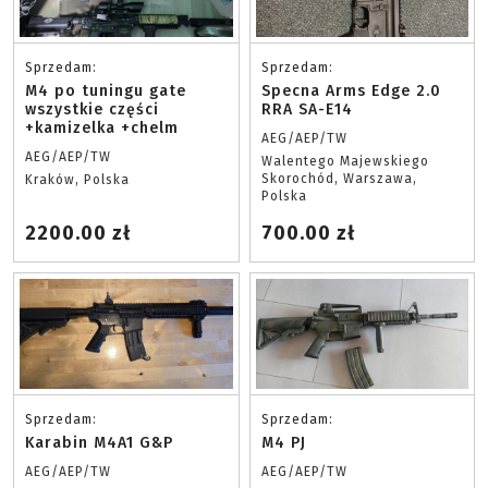
Sprzedam:
Sprzedam:
M4 po tuningu gate
Specna Arms Edge 2.0
wszystkie części
RRA SA-E14
+kamizelka +chelm
AEG/AEP/TW
AEG/AEP/TW
Walentego Majewskiego
Skorochód, Warszawa,
Kraków, Polska
Polska
2200.00 zł
700.00 zł
Sprzedam:
Sprzedam:
Karabin M4A1 G&P
M4 PJ
AEG/AEP/TW
AEG/AEP/TW