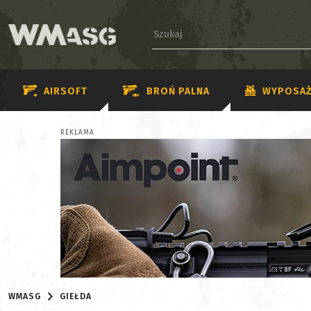
AIRSOFT
BROŃ PALNA
WYPOSAŻ
REKLAMA
WMASG
GIEŁDA