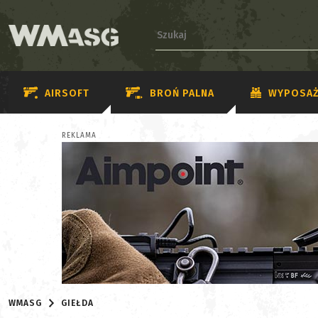
AIRSOFT
BROŃ PALNA
WYPOSAŻ
REKLAMA
WMASG
GIEŁDA