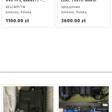
440 FPS, BARRETT -
LEAF, TOKYO MARUI
body na licencji, palne
AEG/AEP/TW
Sprężynowe
oznaczenia
Gniezno, Polska
Gniezno, Polska
1100.00 zł
3600.00 zł