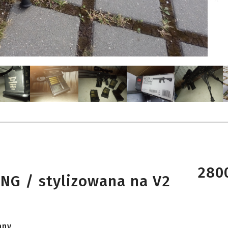
2800
NG / stylizowana na V2
any