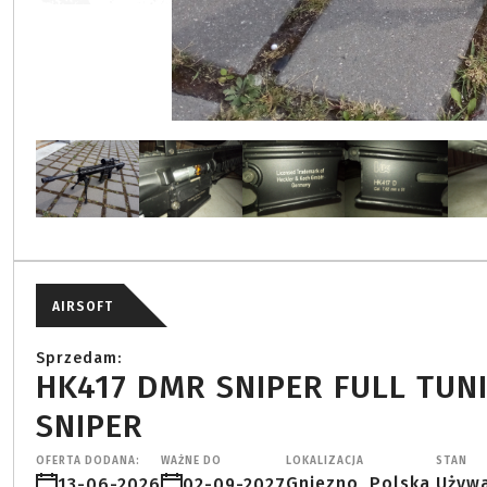
AIRSOFT
Sprzedam:
HK417 DMR SNIPER FULL TUNI
SNIPER
OFERTA DODANA:
WAŻNE DO
LOKALIZACJA
STAN
Gniezno, Polska,
Używ
13-06-2026
02-09-2027