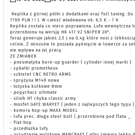
 Replika z górnej półki z dodatkami oraz full tuning. Do zestawu 6 magów ( sama ich wartosć to ponad jakieś 
1700 PLN ! ! ). W całość władowana ok. 6,5 K - 7 K

Replika została co nieco poprawiona. Lufa wewnętrzna te
przerobiona na wersję HK 417 V2 SNIPER 20".

Teraz generuje jakieś 2,5 J na 0,4g które nosi z lekkości
celnie. Z minusów to posiada pęknięcie w lowerze za sel
nie wpływa na jej pracę.

ZE ZMIANEK

- pneumatyka bore-up guarder ( cylinder innej marki )

- zębatki prometheus

- szkielet CNC RETRO ARMS

- sprężyna M140 nowa

- łożyska kulkowe 8mm

- popychacz ultimate

- silnik HT chyba classic army

- mosfet GATE WARFET ( jeden z najlepszych tego typu )

- komora hop-up MAXX MODEL

- lufa prec. długa steel bull ( przerobiona pod flata _

- flat-hop

- przedłużka lufy

- urządzenie wylotowe MANCRAFT ( niby zmienia lekko dź