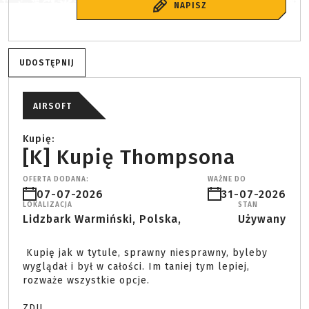
NAPISZ
UDOSTĘPNIJ
AIRSOFT
Kupię:
[K] Kupię Thompsona
OFERTA DODANA:
WAŻNE DO
07-07-2026
31-07-2026
LOKALIZACJA
STAN
Lidzbark Warmiński, Polska,
Używany
 Kupię jak w tytule, sprawny niesprawny, byleby 
wyglądał i był w całości. Im taniej tym lepiej, 
rozważe wszystkie opcje.

ZDU 