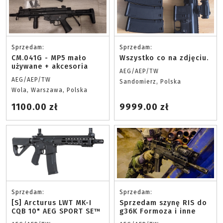
Sprzedam:
Sprzedam:
CM.041G - MP5 mało
Wszystko co na zdjęciu.
używane + akcesoria
AEG/AEP/TW
AEG/AEP/TW
Sandomierz, Polska
Wola, Warszawa, Polska
1100.00 zł
9999.00 zł
Sprzedam:
Sprzedam:
[S] Arcturus LWT MK-I
Sprzedam szynę RIS do
CQB 10" AEG SPORT SE™
g36K Formoza i inne