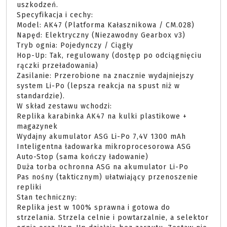
uszkodzeń.

Specyfikacja i cechy:

Model: AK47 (Platforma Kałasznikowa / CM.028)

Napęd: Elektryczny (Niezawodny Gearbox v3)

Tryb ognia: Pojedynczy / Ciągły

Hop-Up: Tak, regulowany (dostęp po odciągnięciu 
rączki przeładowania)

Zasilanie: Przerobione na znacznie wydajniejszy 
system Li-Po (lepsza reakcja na spust niż w 
standardzie).

W skład zestawu wchodzi:

Replika karabinka AK47 na kulki plastikowe + 
magazynek

Wydajny akumulator ASG Li-Po 7,4V 1300 mAh

Inteligentna ładowarka mikroprocesorowa ASG 
Auto-Stop (sama kończy ładowanie)

Duża torba ochronna ASG na akumulator Li-Po

Pas nośny (takticznym) ułatwiający przenoszenie 
repliki

Stan techniczny:

Replika jest w 100% sprawna i gotowa do 
strzelania. Strzela celnie i powtarzalnie, a selektor 