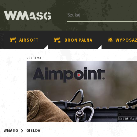
AIRSOFT
BROŃ PALNA
WYPOSAŻ
REKLAMA
WMASG
GIEŁDA