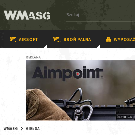
AIRSOFT
BROŃ PALNA
WYPOSAŻ
REKLAMA
WMASG
GIEŁDA