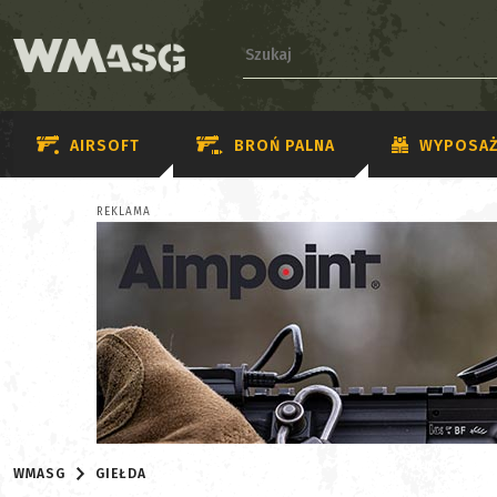
AIRSOFT
BROŃ PALNA
WYPOSAŻ
REKLAMA
WMASG
GIEŁDA