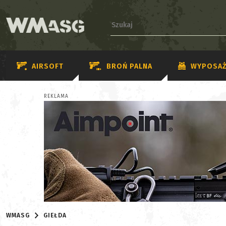
AIRSOFT
BROŃ PALNA
WYPOSAŻ
REKLAMA
WMASG
GIEŁDA