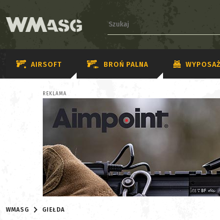
AIRSOFT
BROŃ PALNA
WYPOSAŻ
REKLAMA
WMASG
GIEŁDA