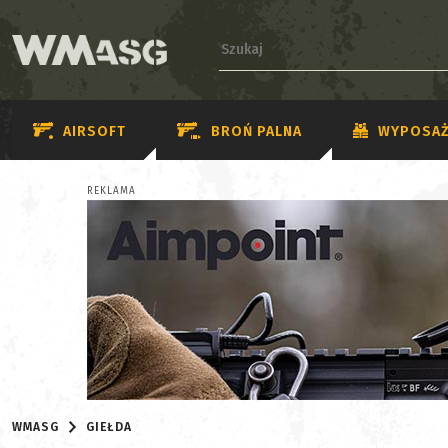
AIRSOFT
BROŃ PALNA
WYPOSAŻ
REKLAMA
WMASG
GIEŁDA