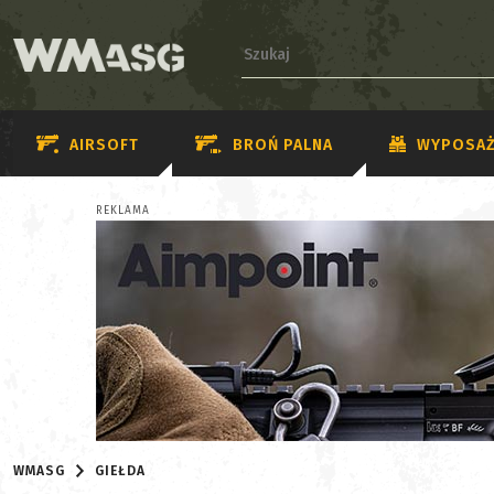
AIRSOFT
BROŃ PALNA
WYPOSAŻ
REKLAMA
WMASG
GIEŁDA