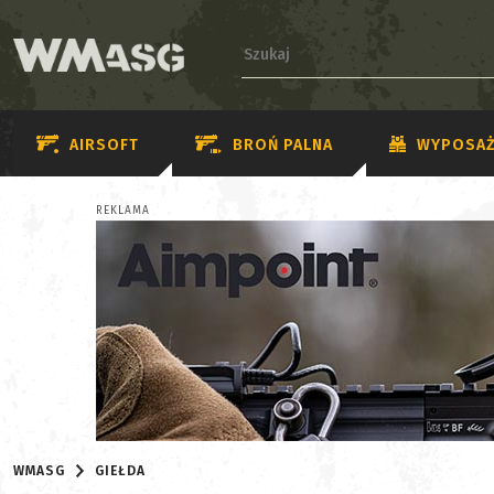
AIRSOFT
BROŃ PALNA
WYPOSAŻ
REKLAMA
WMASG
GIEŁDA