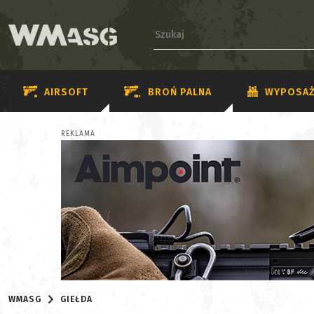
AIRSOFT
BROŃ PALNA
WYPOSAŻ
REKLAMA
WMASG
GIEŁDA