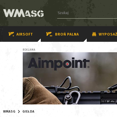
AIRSOFT
BROŃ PALNA
WYPOSAŻ
REKLAMA
WMASG
GIEŁDA