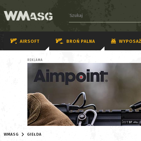
AIRSOFT
BROŃ PALNA
WYPOSAŻ
REKLAMA
WMASG
GIEŁDA