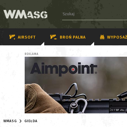
AIRSOFT
BROŃ PALNA
WYPOSAŻ
REKLAMA
WMASG
GIEŁDA