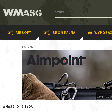
AIRSOFT
BROŃ PALNA
WYPOSAŻ
REKLAMA
WMASG
GIEŁDA