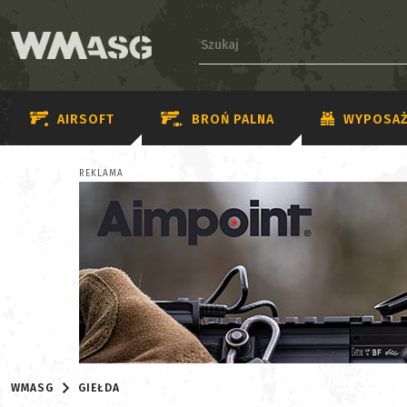
AIRSOFT
BROŃ PALNA
WYPOSAŻ
REKLAMA
WMASG
GIEŁDA