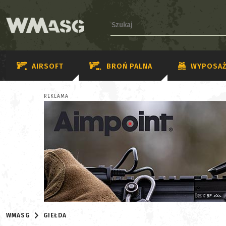
AIRSOFT
BROŃ PALNA
WYPOSAŻ
REKLAMA
WMASG
GIEŁDA