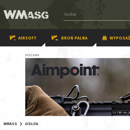
AIRSOFT
BROŃ PALNA
WYPOSAŻ
REKLAMA
WMASG
GIEŁDA