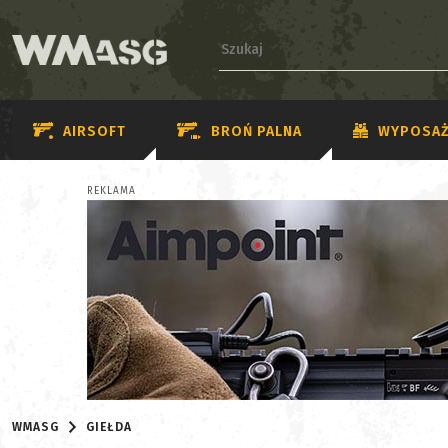
AIRSOFT
BROŃ PALNA
WYPOSAŻ
REKLAMA
WMASG
GIEŁDA