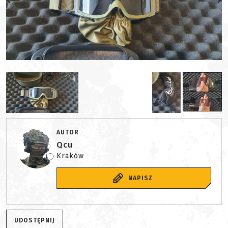
AUTOR
Qcu
Kraków
NAPISZ
UDOSTĘPNIJ