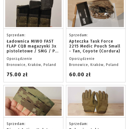
Sprzedam:
Sprzedam:
Ładownica MIWO FAST
Apteczka Task Force
FLAP CQB magazynki 3x
2215 Medic Pouch Small
pistoletowe / SMG / PM
- Tan, Coyote (Cordura)
MultiCam Tropic z
Oporządzenie
Oporządzenie
wkładkami kydex
Bronowice, Kraków, Poland
Bronowice, Kraków, Poland
Cordura
75.00 zł
60.00 zł
Sprzedam:
Sprzedam: