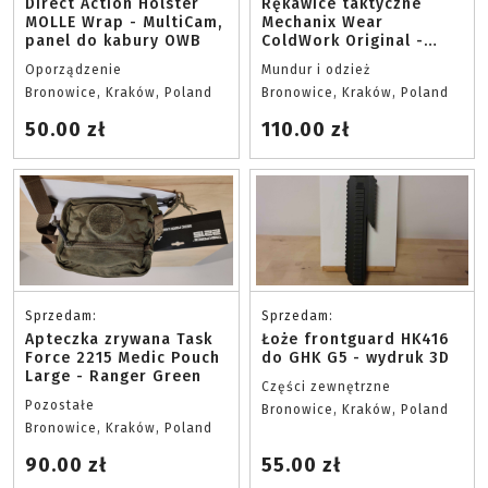
Direct Action Holster
Rękawice taktyczne
MOLLE Wrap - MultiCam,
Mechanix Wear
panel do kabury OWB
ColdWork Original -
Coyote, rozmiar L
Oporządzenie
Mundur i odzież
Bronowice, Kraków, Poland
Bronowice, Kraków, Poland
50.00 zł
110.00 zł
Sprzedam:
Sprzedam:
Apteczka zrywana Task
Łoże frontguard HK416
Force 2215 Medic Pouch
do GHK G5 - wydruk 3D
Large - Ranger Green
Części zewnętrzne
Pozostałe
Bronowice, Kraków, Poland
Bronowice, Kraków, Poland
90.00 zł
55.00 zł