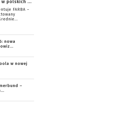
w polskich ...
entuje FARBA –
ktowany
rednie...
6: nowa
owiz...
toola w nowej
mmerbund –
..