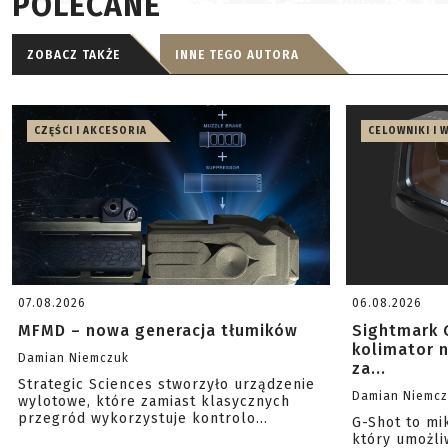
POLECANE
ZOBACZ TAKŻE
INNE TEGO AUTORA
CZĘŚCI I AKCESORIA
CELOWNIKI I 
07.08.2026
06.08.2026
MFMD – nowa generacja tłumików
Sightmark 
kolimator 
Damian Niemczuk
za...
Strategic Sciences stworzyło urządzenie
Damian Niemc
wylotowe, które zamiast klasycznych
przegród wykorzystuje kontrolo...
G-Shot to mi
który umożli