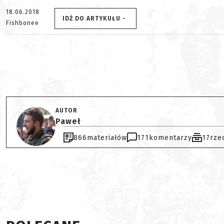
18.06.2018
IDŹ DO ARTYKUŁU -
Fishbonee
AUTOR
Paweł
866
materiałów
171
komentarzy
17
rze