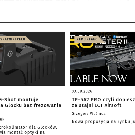
WSKAŹNIKI CELU
REPLIKI AEG
03.08.2026
G-Shot montuje
TP-5A2 PRO czyli dopies
na Glocku bez frezowania
ze stajni LCT Airsoft
Grzegorz Woźnica
zuk
Nowa propozycja na rynku j
krokolimator dla Glocków,
wia montaż optyki na