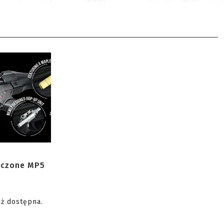
zczone MP5
uż dostępna.