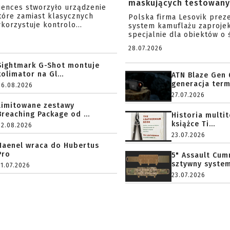
maskujących testowany 
ciences stworzyło urządzenie
tóre zamiast klasycznych
Polska firma Lesovik prez
korzystuje kontrolo...
system kamuflażu zaproje
specjalnie dla obiektów o ś
28.07.2026
Sightmark G-Shot montuje
kolimator na Gl...
ATN Blaze Gen 
generacja term
06.08.2026
27.07.2026
Limitowane zestawy
Breaching Package od ...
Historia multi
książce Ti...
02.08.2026
23.07.2026
Haenel wraca do Hubertus
Pro
5" Assault Cu
sztywny system.
31.07.2026
23.07.2026