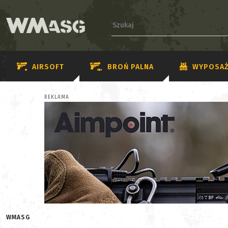
AIRSOFT
BROŃ PALNA
WYPOSAŻ
REKLAMA
WMASG