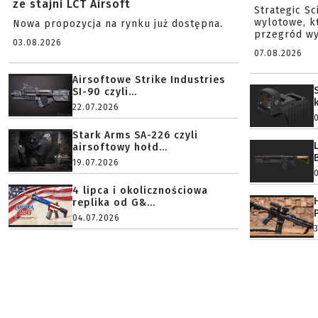
ze stajni LCT Airsoft
Strategic S
wylotowe, k
Nowa propozycja na rynku już dostępna.
przegród wy
03.08.2026
07.08.2026
Airsoftowe Strike Industries
SI-90 czyli...
22.07.2026
Stark Arms SA-226 czyli
airsoftowy hołd...
19.07.2026
4 lipca i okolicznościowa
replika od G&...
04.07.2026