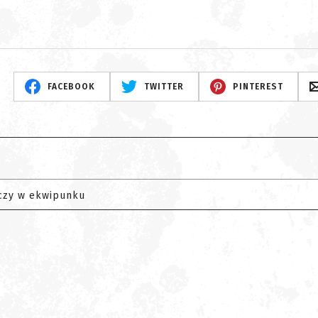
FACEBOOK
TWITTER
PINTEREST
czy w ekwipunku