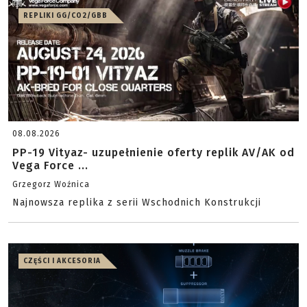
REPLIKI GG/CO2/GBB
08.08.2026
PP-19 Vityaz- uzupełnienie oferty replik AV/AK od
Vega Force ...
Grzegorz Woźnica
Najnowsza replika z serii Wschodnich Konstrukcji
CZĘŚCI I AKCESORIA