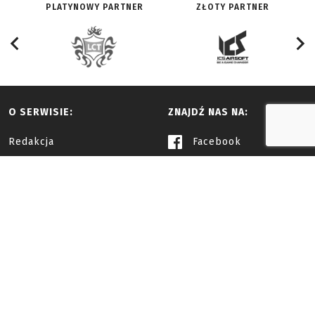
PLATYNOWY PARTNER
ZŁOTY PARTNER
O SERWISIE:
ZNAJDŹ NAS NA:
Redakcja
Facebook
Historia
Youtube
Reklama i współpraca
Twitter
Regulamin
Vimeo
Instagram
NAPISZ DO NAS
contact@wmasg.pl