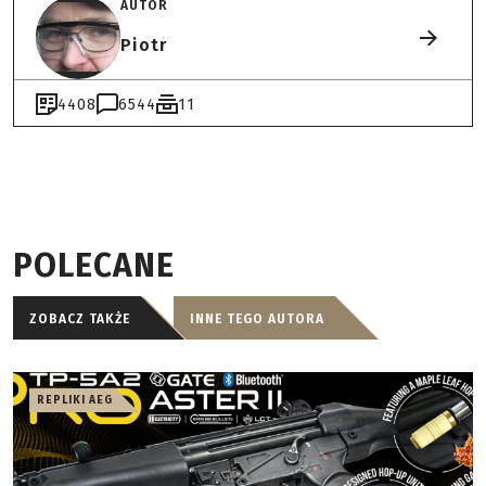
AUTOR
Piotr
4408
6544
11
POLECANE
ZOBACZ TAKŻE
INNE TEGO AUTORA
REPLIKI AEG