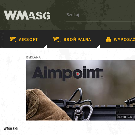
AIRSOFT
BROŃ PALNA
WYPOSAŻ
REKLAMA
WMASG