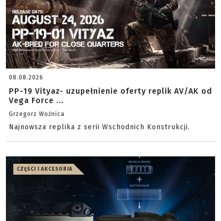
08.08.2026
PP-19 Vityaz- uzupełnienie oferty replik AV/AK od
Vega Force ...
Grzegorz Woźnica
Najnowsza replika z serii Wschodnich Konstrukcji.
CZĘŚCI I AKCESORIA