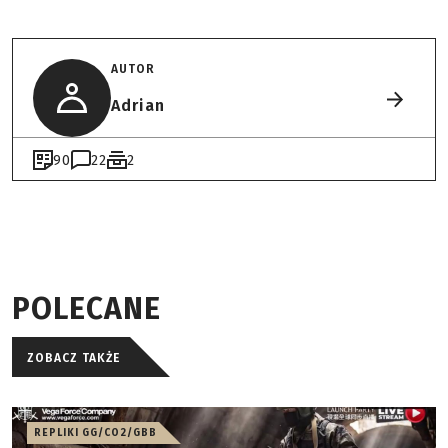
AUTOR
Adrian
90
22
2
POLECANE
ZOBACZ TAKŻE
REPLIKI GG/CO2/GBB