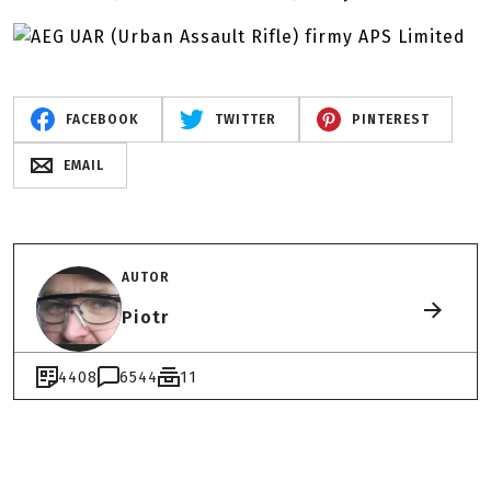
FACEBOOK
TWITTER
PINTEREST
EMAIL
AUTOR
Piotr
4408
6544
11