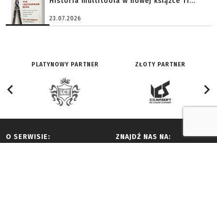
Historia multitoola w nowej książce Ti...
23.07.2026
PLATYNOWY PARTNER
ZŁOTY PARTNER
O SERWISIE:
ZNAJDŹ NAS NA:
Redakcja
Facebook
Historia
Youtube
Reklama i współpraca
Twitter
Regulamin