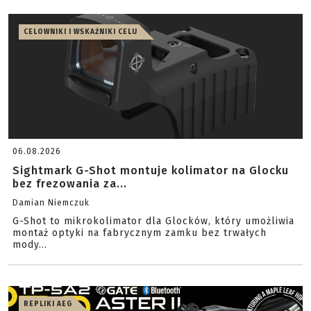
CELOWNIKI I WSKAŹNIKI CELU
06.08.2026
Sightmark G-Shot montuje kolimator na Glocku
bez frezowania za...
Damian Niemczuk
G-Shot to mikrokolimator dla Glocków, który umożliwia
montaż optyki na fabrycznym zamku bez trwałych
mody...
REPLIKI AEG