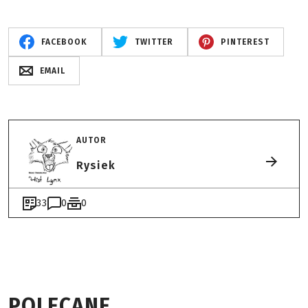
FACEBOOK
TWITTER
PINTEREST
EMAIL
AUTOR
Rysiek
33
0
0
POLECANE