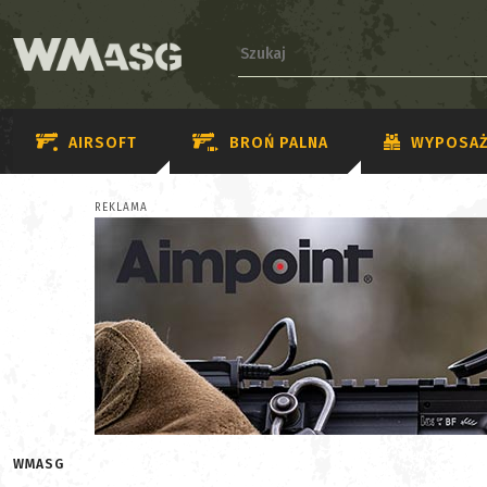
AIRSOFT
BROŃ PALNA
WYPOSAŻ
REKLAMA
WMASG